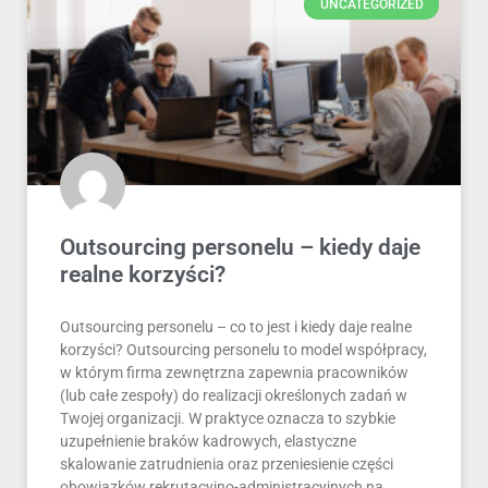
UNCATEGORIZED
Outsourcing personelu – kiedy daje
realne korzyści?
Outsourcing personelu – co to jest i kiedy daje realne
korzyści? Outsourcing personelu to model współpracy,
w którym firma zewnętrzna zapewnia pracowników
(lub całe zespoły) do realizacji określonych zadań w
Twojej organizacji. W praktyce oznacza to szybkie
uzupełnienie braków kadrowych, elastyczne
skalowanie zatrudnienia oraz przeniesienie części
obowiązków rekrutacyjno-administracyjnych na