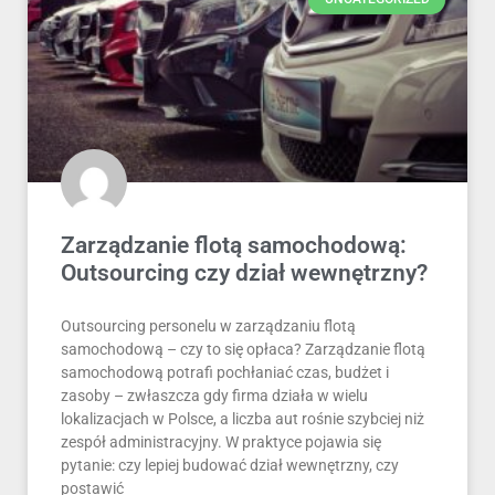
Zarządzanie flotą samochodową:
Outsourcing czy dział wewnętrzny?
Outsourcing personelu w zarządzaniu flotą
samochodową – czy to się opłaca? Zarządzanie flotą
samochodową potrafi pochłaniać czas, budżet i
zasoby – zwłaszcza gdy firma działa w wielu
lokalizacjach w Polsce, a liczba aut rośnie szybciej niż
zespół administracyjny. W praktyce pojawia się
pytanie: czy lepiej budować dział wewnętrzny, czy
postawić