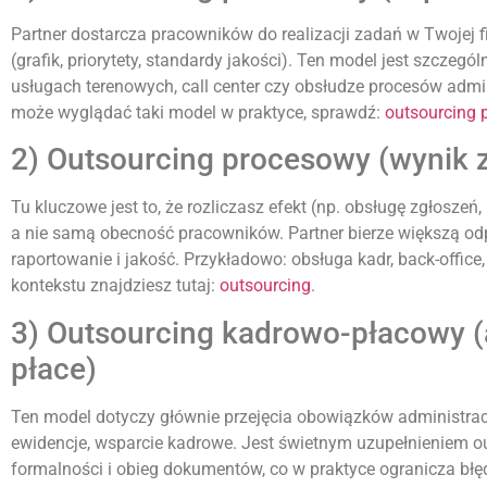
Partner dostarcza pracowników do realizacji zadań w Twojej f
(grafik, priorytety, standardy jakości). Ten model jest szczegól
usługach terenowych, call center czy obsłudze procesów admin
może wyglądać taki model w praktyce, sprawdź:
outsourcing 
2) Outsourcing procesowy (wynik z
Tu kluczowe jest to, że rozliczasz efekt (np. obsługę zgłoszeń
a nie samą obecność pracowników. Partner bierze większą odp
raportowanie i jakość. Przykładowo: obsługa kadr, back-offic
kontekstu znajdziesz tutaj:
outsourcing
.
3) Outsourcing kadrowo-płacowy (
płace)
Ten model dotyczy głównie przejęcia obowiązków administrac
ewidencje, wsparcie kadrowe. Jest świetnym uzupełnieniem o
formalności i obieg dokumentów, co w praktyce ogranicza błęd