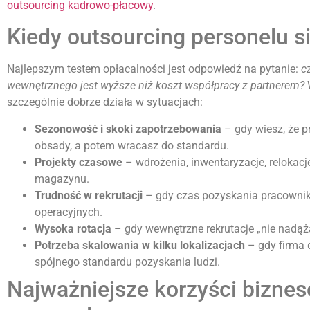
outsourcing kadrowo-płacowy
.
Kiedy outsourcing personelu s
Najlepszym testem opłacalności jest odpowiedź na pytanie:
c
wewnętrznego jest wyższe niż koszt współpracy z partnerem?
W
szczególnie dobrze działa w sytuacjach:
Sezonowość i skoki zapotrzebowania
– gdy wiesz, że p
obsady, a potem wracasz do standardu.
Projekty czasowe
– wdrożenia, inwentaryzacje, relokac
magazynu.
Trudność w rekrutacji
– gdy czas pozyskania pracownika
operacyjnych.
Wysoka rotacja
– gdy wewnętrzne rekrutacje „nie nadąża
Potrzeba skalowania w kilku lokalizacjach
– gdy firma d
spójnego standardu pozyskania ludzi.
Najważniejsze korzyści bizne