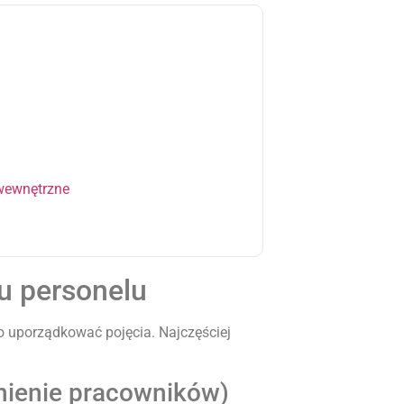
 wewnętrzne
gu personelu
o uporządkować pojęcia. Najczęściej
nienie pracowników)