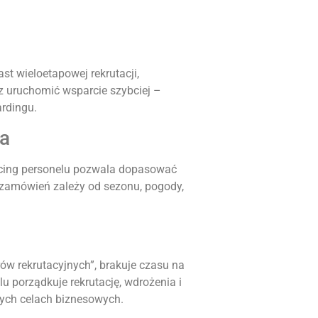
t wieloetapowej rekrutacji,
z uruchomić wsparcie szybciej –
ardingu.
na
rcing personelu pozwala dopasować
 zamówień zależy od sezonu, pogody,
ów rekrutacyjnych”, brakuje czasu na
u porządkuje rekrutację, wdrożenia i
wych celach biznesowych.