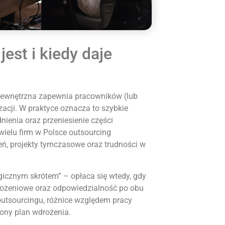
est i kiedy daje
zewnętrzna zapewnia pracowników (lub
zacji. W praktyce oznacza to szybkie
ienia oraz przeniesienie części
wielu firm w Polsce outsourcing
ń, projekty tymczasowe oraz trudności w
gicznym skrótem” – opłaca się wtedy, gdy
drożeniowe oraz odpowiedzialność po obu
 outsourcingu, różnice względem pracy
ony plan wdrożenia.