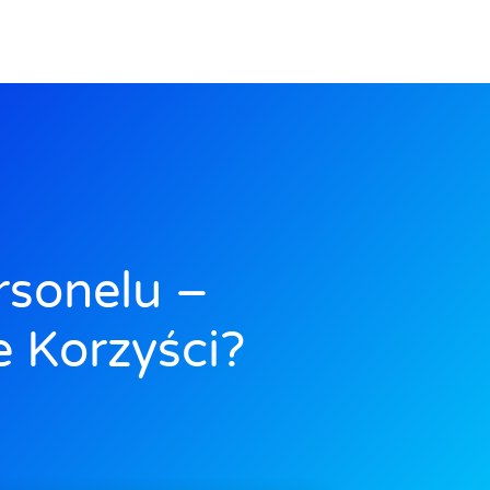
rsonelu –
e Korzyści?