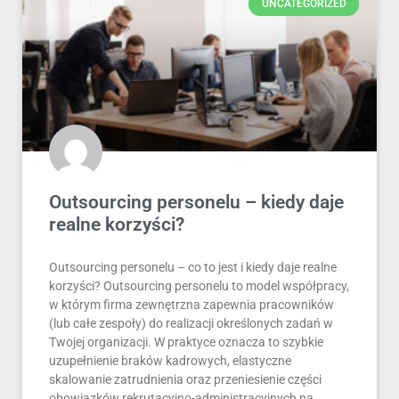
UNCATEGORIZED
Outsourcing personelu – kiedy daje
realne korzyści?
Outsourcing personelu – co to jest i kiedy daje realne
korzyści? Outsourcing personelu to model współpracy,
w którym firma zewnętrzna zapewnia pracowników
(lub całe zespoły) do realizacji określonych zadań w
Twojej organizacji. W praktyce oznacza to szybkie
uzupełnienie braków kadrowych, elastyczne
skalowanie zatrudnienia oraz przeniesienie części
obowiązków rekrutacyjno-administracyjnych na