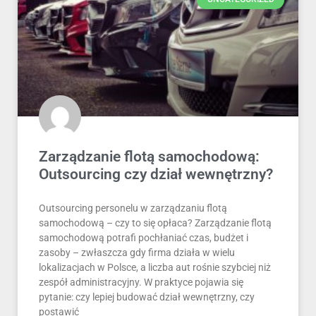
Zarządzanie flotą samochodową:
Outsourcing czy dział wewnętrzny?
Outsourcing personelu w zarządzaniu flotą
samochodową – czy to się opłaca? Zarządzanie flotą
samochodową potrafi pochłaniać czas, budżet i
zasoby – zwłaszcza gdy firma działa w wielu
lokalizacjach w Polsce, a liczba aut rośnie szybciej niż
zespół administracyjny. W praktyce pojawia się
pytanie: czy lepiej budować dział wewnętrzny, czy
postawić