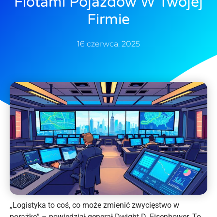
Flotami Pojazdów W Twojej
Firmie
16 czerwca, 2025
„Logistyka to coś, co może zmienić zwycięstwo w
porażkę” – powiedział generał Dwight D. Eisenhower. To